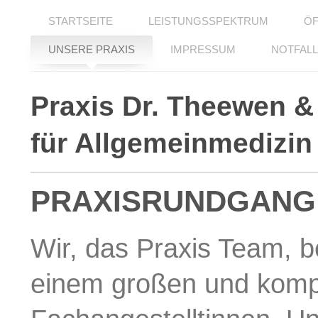
STARTSEITE
LEISTUNGSSPEKTRUM
ÖF
UNSERE PRAXIS
IMPRESSUM
NOTFALL
Dr. Annet
Praxis für Allg
Praxis Dr. Theewen &
für Allgemeinmedizin
PRAXISRUNDGANG
Wir, das Praxis Team, 
einem großen und komp